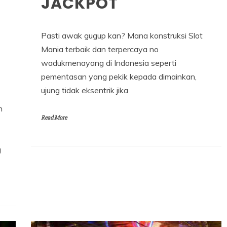
JACKPOT
Pasti awak gugup kan? Mana konstruksi Slot
Mania terbaik dan terpercaya no
wadukmenayang di Indonesia seperti
pementasan yang pekik kepada dimainkan,
ujung tidak eksentrik jika
n
Read More
g