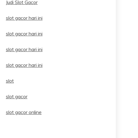
Judi Slot Gacor
slot gacor hari ini
slot gacor hari ini
slot gacor hari ini
slot gacor hari ini
slot
slot gacor
slot gacor online