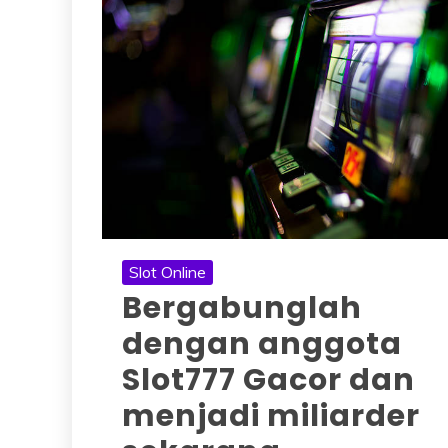
Slot Online
Bergabunglah
dengan anggota
Slot777 Gacor dan
menjadi miliarder