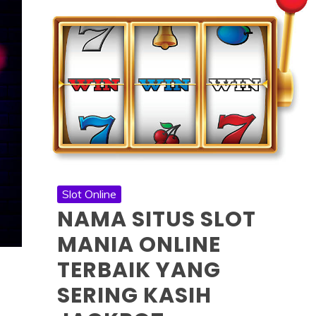
Slot Online
NAMA SITUS SLOT
MANIA ONLINE
TERBAIK YANG
SERING KASIH