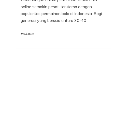
online semakin pesat, terutama dengan
popularitas permainan bola di Indonesia. Bagi
generasi yang berusia antara 30-40
Read More