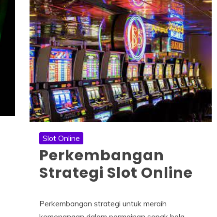
Slot Online
Perkembangan
Strategi Slot Online
Perkembangan strategi untuk meraih
kemenangan dalam permainan sepak bola